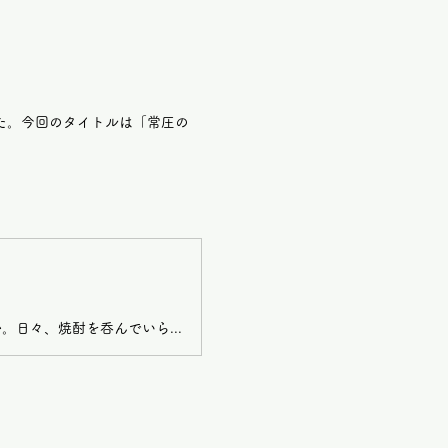
た。今回のタイトルは「常圧の
またまたご無沙汰してしまいました。みなさま、おかわりなくお過ごしでしょうか。日々、焼酎を呑んでいらっしゃいますか。今回は常圧で造る焼酎在り方と、その旨い呑み方のお話を少しだけ。というのも、寿福のお酒を愛してくださる居酒屋さんのひとつ、熊本市内にある「カミナリ酒場」に、焼酎初心者のお客様をお連れしたときに店主の矢部雷太［やべらいた］さんとそんな話になりまして。 私たちの中で留めておくにはもったいないくらい興味深いお話だったので、ここはぜひ、みなさまと共有したいと思った次第でございます。「武者返し」はお湯割りでやべさんが丁寧に作ってくれた「武者返し」のお湯割り（むちゃ旨し…！）を呑みながら、お話を聞かせてもらいました。-やべさん「武者返し」を呑むにはやはりお湯割りがダントツに旨いです。なんでかというと、常圧蒸留で造られていて、かつ油が残っているから。小さい蔵はね、美味しく造った味を残したい残したい…という想いから、濾過を弱くするんですよ。逆に大手は品質を統一したいから、濾過を強くして油を取ってしまいます。油にこそ旨味が凝縮されているから本当はもったいない。だけど、大手はもう油を残した焼酎