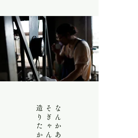
造りたか。
​そぎゃん焼酎ば