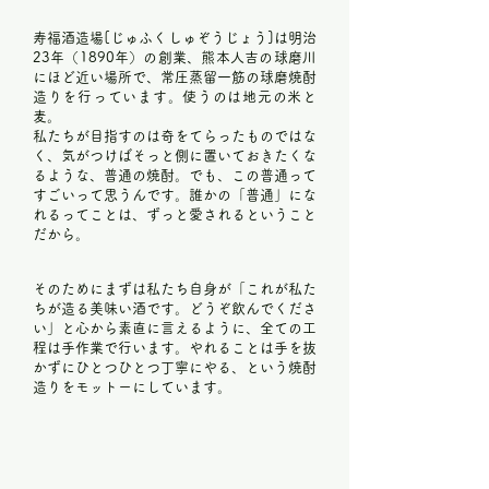
寿福酒造場[じゅふくしゅぞうじょう]は明治
23年（1890年）の創業、熊本人吉の球磨川
にほど近い場所で、常圧蒸留一筋の球磨焼酎
造りを行っています。使うのは地元の米と
麦。
​私たちが目指すのは奇をてらったものではな
く、気がつけばそっと側に置いておきたくな
るような、普通の焼酎。でも、この普通って
すごいって思うんです。誰かの「普通」にな
れるってことは、ずっと愛されるということ
だから。
そのためにまずは私たち自身が「これが私た
ちが造る美味い酒です。どうぞ飲んでくださ
い」と心から素直に言えるように、全ての工
程は手作業で行います。やれることは手を抜
かずにひとつひとつ丁寧にやる、という焼酎
造りをモットーにしています。