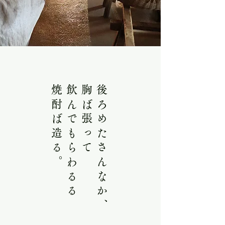
焼酎ば造る。
飲んでもらわるる
胸ば張って
後ろめたさんなか、