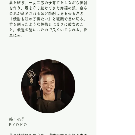
蔵を継ぎ、一女二男の子育てをしながら焼酎
を作り、蔵を守り続けてきた寿福の顔。自ら
の名が命名されるほど焼酎に身も心も注ぎ
「焼酎も私の子供たい」と破顔で言い切る。
竹を割ったような性格とはまさに彼女のこ
と。最近金髪にしたので良くいじられる。愛
車は赤。
姉：亮子
RYOKO