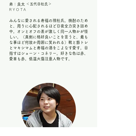
弟：良太
＜五代目杜氏＞
RYOTA
みんなに愛される寿福の現杜氏。焼酎のため
と、周りに心配されるほど日夜全力突き詰め
中。オンとオフの差が激しく同一人物かが怪
しい。（真剣に格好良いことを言うと、最も
な事ほど何故か周囲に笑われる）靴と筋トレ
とマキシマムと寿福の酒をこよなす愛す。目
指すはショーン・コネリー。好きな色は赤、
愛車も赤。低温火傷注意人物です。