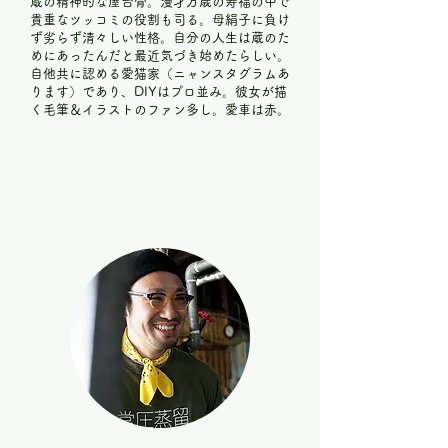
蔵の精神的な屋台骨。漫才万歳の寿福の中で
貴重なツッコミの役割も司る。母絹子に負け
ず劣らず清々しい性格。自分の人生は蔵のた
めにあったんだと最近気づき始めたらしい。
自他共に認める愛猫家（ニャンスタグラムあ
ります）であり、DIYはプロ並み。彼女が描
く毛筆＆イラストのファン多し。愛車は赤。