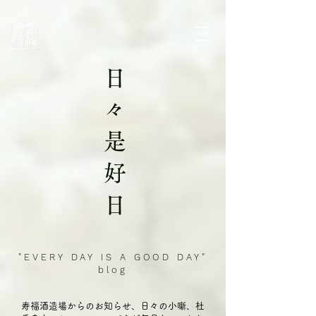
日
々
是
好
日
"EVERY DAY IS A GOOD DAY"
blog
​寿福酒造場からのお知らせ、日々の小噺、杜