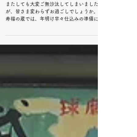
福。
またしても大変ご無沙汰してしまいました
が、皆さま変わらずお過ごしでしょうか。
寿福の蔵では、年明け早々仕込みの準備に入
りつつあります。いつも通り感謝を込めて、
蔵の隅々まで掃除そうじソウジ。 今年は初
めに米、続いて麦を仕込んでまいります。そ
して大好きな納豆との別れの季節となりまし
た。